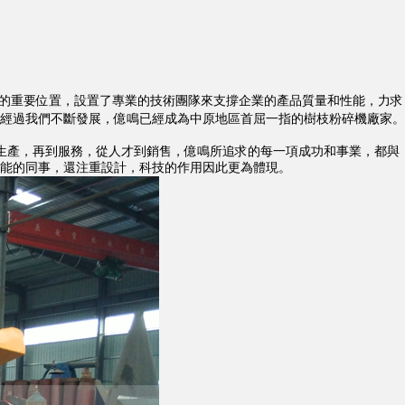
位置，設置了專業的技術團隊來支撐企業的產品質量和性能，力求
，經過我們不斷發展，億鳴已經成為中原地區首屈一指的樹枝粉碎機廠家。
生產，再到服務，從人才到銷售，億鳴所追求的每一項成功和事業，都與
事，還注重設計，科技的作用因此更為體現。