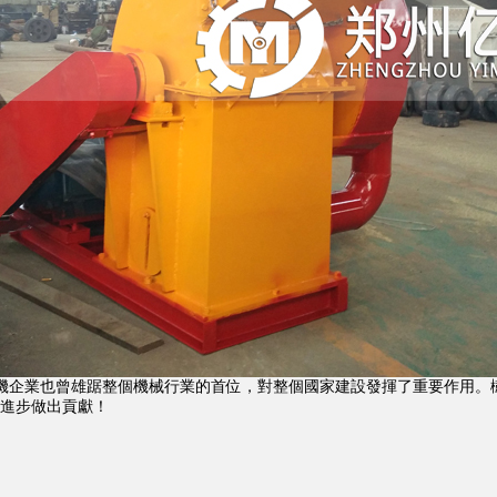
粉碎機企業也曾雄踞整個機械行業的首位，對整個國家建設發揮了重要作用
的進步做出貢獻！