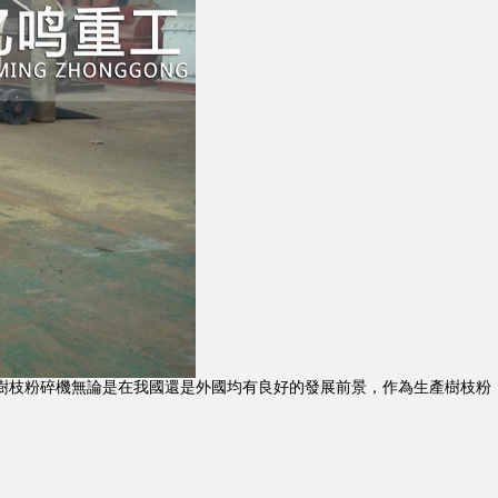
。樹枝粉碎機無論是在我國還是外國均有良好的發展前景，作為生產樹枝粉