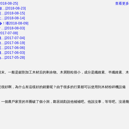
-08-25]
查看更多
018-08-23]
018-08-15]
018-08-14]
璠2018-08-09]
[2018-08-03]
-07-08]
017-07-04]
017-06-19]
017-06-06]
017-06-03]
017-05-28]
。一般是鋸割加工木材后的剩余物。木屑顆粒很小，成分是纖維素、半纖維素、木
好啊，為什么有這樣好的銷量呢？由于很多的行業都可以使用到木材粉碎機設備
個農戶家里的羊圈破了個小洞，鄰居就勸說他補補吧。他說沒事，等等吧。沒過幾