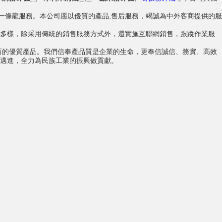
等一條龍服務。本公司愿以優質的產品,售后服務，竭誠為中外客商提供的服
靈活多樣，除采用傳統的銷售服務方式外，還實施互聯網銷售，跟蹤作業服
產品。我們信奉產品質是企業的生命，更奉信誠信、務實、高效
邁進，全力為民族工業的振興做貢獻。