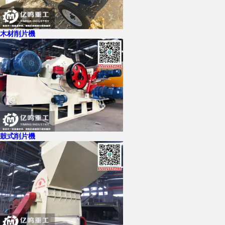
木材削片機
鼓式削片機