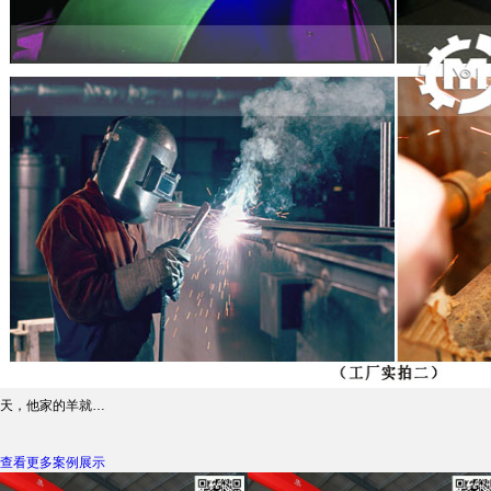
天，他家的羊就…
查看更多
案例展示